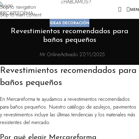
¿HABLAMOS?
Skip to navigation
ME
Skip to main content
IDEAS DECORACIÓN
Revestimientos recomendados para
baños pequeños
Mr Online
Activado 27/11/2025
Revestimientos recomendados para
baños pequeños
En Mercareforma te ayudamos a revestimientos recomendados
para baños pequeños. Nuestro catálogo de azulejos, pavimentos
y revestimientos incluye las últimas tendencias y los materiales más
resistentes del mercado.
Por qué elegir Mercareforma