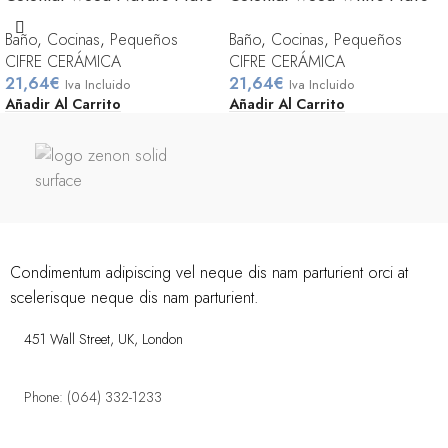
7,5×30
7,5×30
Baño
,
Cocinas
,
Pequeños
Baño
,
Cocinas
,
Pequeños
CIFRE CERÁMICA
CIFRE CERÁMICA
21,64
€
21,64
€
Iva Incluido
Iva Incluido
Añadir Al Carrito
Añadir Al Carrito
Condimentum adipiscing vel neque dis nam parturient orci at
scelerisque neque dis nam parturient.
451 Wall Street, UK, London
Phone: (064) 332-1233