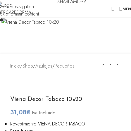
¿HABLAMOS?
Skip to navigation
ME
Skip to main content
Clic para ampliar
Inicio
/
Shop
/
Azulejos
/
Pequeños
Viena Decor Tabaco 10×20
31,08
€
Iva Incluido
Revestimiento VIENA DECOR TABACO