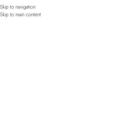
¿HABLAMOS?
Skip to navigation
ME
Skip to main content
Inicio
/
Shop
/
Azulejos
/
Imitación Metálicos
Volver a productos
Industrial Graphite 120×120 de Newker