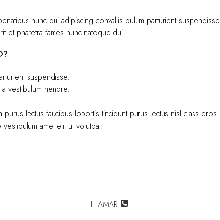
atibus nunc dui adipiscing convallis bulum parturient suspendisse par
rit et pharetra fames nunc natoque dui.
O?
arturient suspendisse.
g a vestibulum hendre.
 purus lectus faucibus lobortis tincidunt purus lectus nisl class er
vestibulum amet elit ut volutpat.
LLAMAR