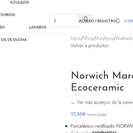
AZULEJOS
ESORIOS
ACCESO / REGISTRO
0,00
AÑO
LAVABOS
Inicio
/
Shop
/
Azulejos
/
Acabad
TOS DE DUCHA
Volver a productos
Norwich Mar
Ecoceramic
← Ver más azulejos de la seri
17,30
€
Iva Incluido
Porcelánico rectificado NO