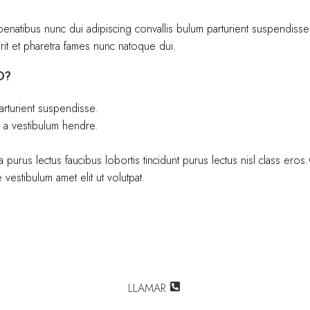
atibus nunc dui adipiscing convallis bulum parturient suspendisse par
rit et pharetra fames nunc natoque dui.
O?
arturient suspendisse.
g a vestibulum hendre.
 purus lectus faucibus lobortis tincidunt purus lectus nisl class er
vestibulum amet elit ut volutpat.
LLAMAR