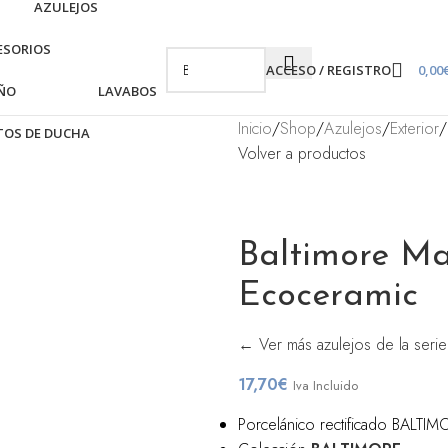
AZULEJOS
ESORIOS
ACCESO / REGISTRO
0,00
AÑO
LAVABOS
Inicio
/
Shop
/
Azulejos
/
Exterior
/
TOS DE DUCHA
Volver a productos
Baltimore Ma
Ecoceramic
← Ver más azulejos de la serie
17,70
€
Iva Incluido
Porcelánico rectificado BAL